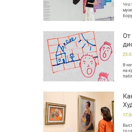
Что 
музе
Бору
От
ди
23.0
В на
на к
пабл
Ка
Ху
17.0
Выст
то с