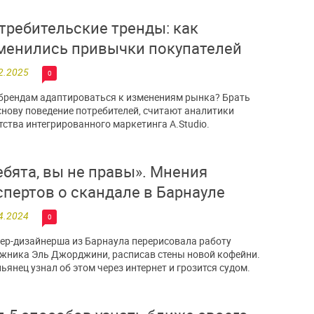
требительские тренды: как
менились привычки покупателей
2.2025
0
брендам адаптироваться к изменениям рынка? Брать
снову поведение потребителей, считают аналитики
тства интегрированного маркетинга A.Studio.
ебята, вы не правы». Мнения
спертов о скандале в Барнауле
4.2024
0
ер-дизайнерша из Барнаула перерисовала работу
жника Эль Джорджини, расписав стены новой кофейни.
ьянец узнал об этом через интернет и грозится судом.