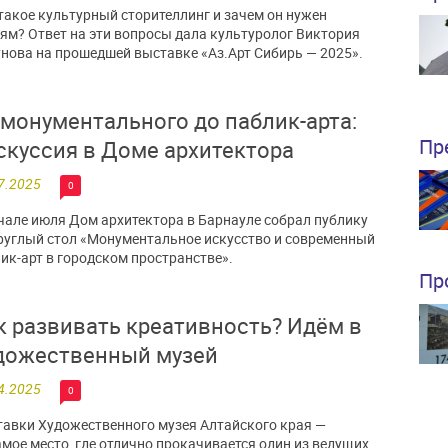
такое культурный сторителлинг и зачем он нужен
ям? Ответ на эти вопросы дала культуролог Виктория
нова на прошедшей выставке «Аз.Арт Сибирь — 2025».
 монументального до паблик-арта:
Пр
скуссия в Доме архитектора
7.2025
0
чале июля Дом архитектора в Барнауле собрал публику
руглый стол «Монументальное искусство и современный
ик-арт в городском пространстве».
Пр
к развивать креативность? Идём в
дожественный музей
4.2025
0
авки Художественного музея Алтайского края —
амое место, где отлично прокачивается один из ведущих