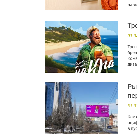
навы
Тр
03.0
Трен
брен
кома
диза
Ры
пе
31.0
Как 
оциф
в пу