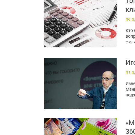
То
кл
09.0
Кто 
вопр
с кл
Иг
01.0
Изве
Манн
подз
«М
36