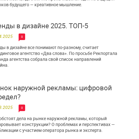
ков будущего — креативное мышление.
енды в дизайне 2025. ТОП-5
4.2025
0
ды в дизайне все понимают по-разному, считает
динговое агентство «Два слова». По просьбе Рекпортала
нда агентства собрала свой список направлений
йна.
нок наружной рекламы: цифровой
редел?
3.2025
0
обстоят дела на рынке наружной рекламы, который
ровывает конструкции? О проблемах и перспективах —
бликации с участием оператора рынка и эксперта.