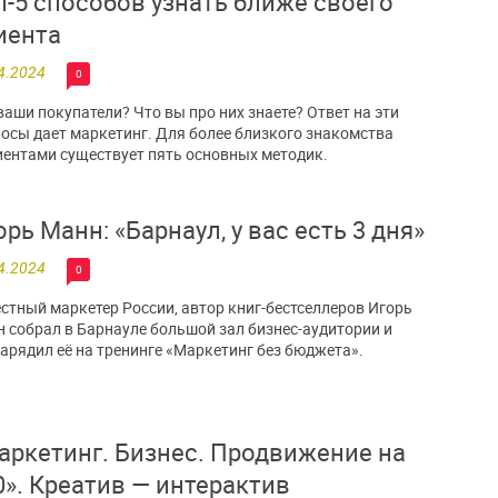
п-5 способов узнать ближе своего
иента
4.2024
0
ваши покупатели? Что вы про них знаете? Ответ на эти
осы дает маркетинг. Для более близкого знакомства
иентами существует пять основных методик.
орь Манн: «Барнаул, у вас есть 3 дня»
4.2024
0
стный маркетер России, автор книг-бестселлеров Игорь
 собрал в Барнауле большой зал бизнес-аудитории и
арядил её на тренинге «Маркетинг без бюджета».
аркетинг. Бизнес. Продвижение на
0». Креатив — интерактив