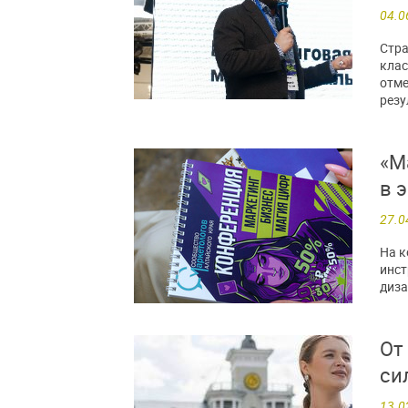
04.0
Стра
клас
отме
резу
«М
в 
27.0
На к
инст
диза
От
си
13.0