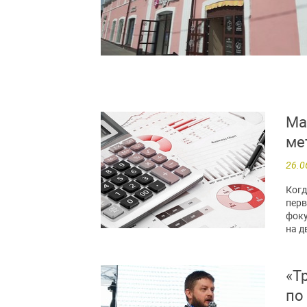
Ма
ме
26.0
Когд
перв
фоку
на д
«Т
по