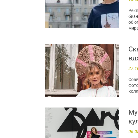
Рекп
бизн
об о
мира
Ск
вд
27.1
Соав
фото
колл
Му
ку
06.0