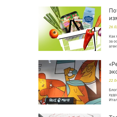
По
из
26.0
Как 
за о
аген
«Р
эк
22.0
Блог
худо
Итал