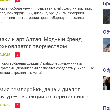
Бр
ортал собрал мнения представителей сфер лингвистики,
еса, юриспруденции, дизайна, брендинга, эзотерики
тношении к регистрации фразы «Барнаул — столица
».
Об
азки и арт Алтая. Модный бренд
охновляется творчеством
0.2025
0
торство бренда одежды Alpalazone с художниками,
графами, дизайнерами позволяет создавать уникальные
Об
екции и продвигать Алтай.
мия землеройки, дача и диалог
льтур — на лекции о сторителлинге
8.2025
0
Пр