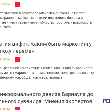
6.2026
0
тегический маркетолог Алексей Добрусин на мастер-
се развеял мифы о стратегии для малого бизнеса и
тил к чему стремиться: гибкости, простоте, измеримости
льтата.
агия цифр». Каким быть маркетингу
эпоху перемен
4.2026
0
онференции «Маркетинг. Бизнес. Магия цифр» разбирали
рументы маркетинга времен перемен, смотрели выставку
йн-проектов, общались и вовлекались.
 неформального девиза Барнаула до
льного сувенира. Мнения экспертов
РЕ
2.2026
0