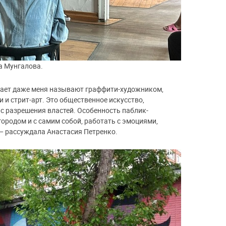
а Мунгалова.
вает даже меня называют граффити-художником,
и и стрит-арт. Это общественное искусство,
 с разрешения властей. Особенность паблик-
городом и с самим собой, работать с эмоциями,
 — рассуждала Анастасия Петренко.