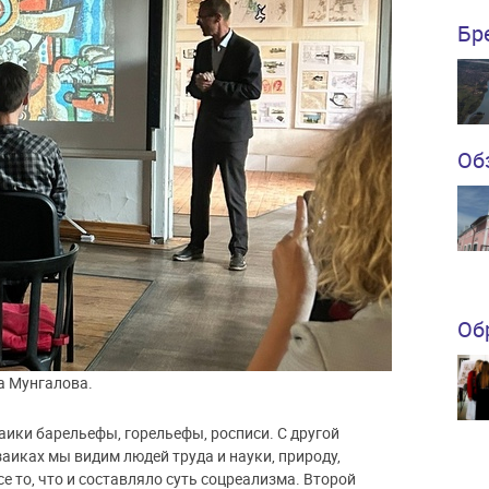
Бр
Об
Об
а Мунгалова.
заики барельефы, горельефы, росписи. С другой
заиках мы видим людей труда и науки, природу,
е то, что и составляло суть соцреализма. Второй