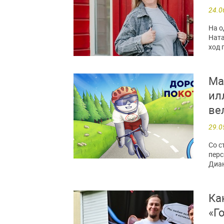
24.0
На о
Ната
ход 
Ма
ил
ве
29.0
Со с
перс
Диа
Ка
«Г