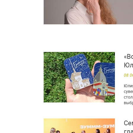
«В
Юл
08.0
Юлия
суве
стол
выбр
Се
гл