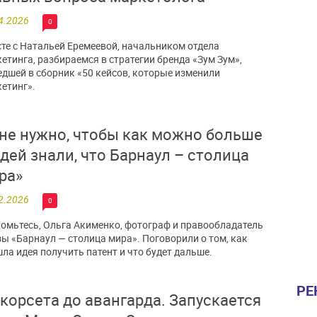
4.2026
0
те с Натальей Еремеевой, начальником отдела
етинга, разбираемся в стратегии бренда «Зум Зум»,
дшей в сборник «50 кейсов, которые изменили
етинг».
не нужно, чтобы как можно больше
дей знали, что Барнаул – столица
ра»
2.2026
0
омьтесь, Ольга Акименко, фотограф и правообладатель
ы «Барнаул — столица мира». Поговорили о том, как
ла идея получить патент и что будет дальше.
РЕ
 корсета до авангарда. Запускается