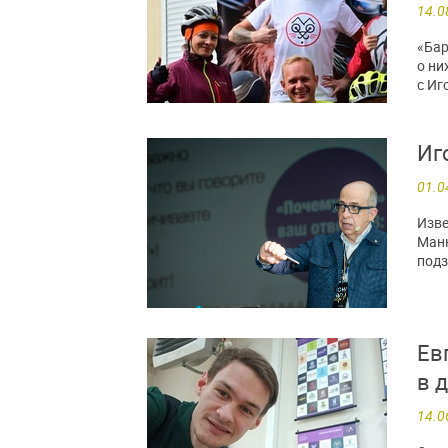
14.0
«Бар
о ни
с Иг
Иг
01.0
Изве
Манн
подз
Ев
в 
14.0