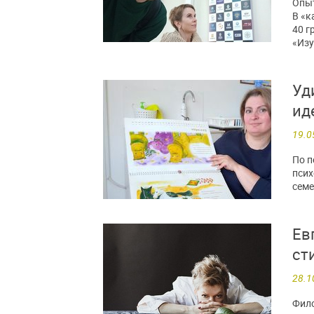
Опыт
В «к
40 г
«Из
Уд
ид
19.0
По п
псих
семе
Ев
ст
28.1
Фило