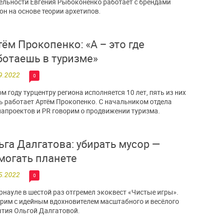
ельности Евгения Рыбоконенко работает с брендами
он на основе теории архетипов.
тём Прокопенко: «А – это где
ботаешь в туризме»
9.2022
0
ом году турцентру региона исполняется 10 лет, пять из них
ь работает Артём Прокопенко. С начальником отдела
апроектов и PR говорим о продвижении туризма.
ьга Далгатова: убирать мусор —
могать планете
5.2022
0
рнауле в шестой раз отгремел экоквест «Чистые игры».
рим с идейным вдохновителем масштабного и весёлого
тия Ольгой Далгатовой.