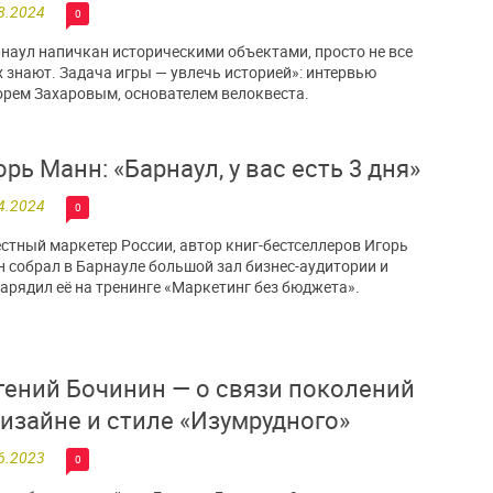
8.2024
0
наул напичкан историческими объектами, просто не все
х знают. Задача игры — увлечь историей»: интервью
орем Захаровым, основателем велоквеста.
орь Манн: «Барнаул, у вас есть 3 дня»
4.2024
0
стный маркетер России, автор книг-бестселлеров Игорь
 собрал в Барнауле большой зал бизнес-аудитории и
арядил её на тренинге «Маркетинг без бюджета».
гений Бочинин — о связи поколений
дизайне и стиле «Изумрудного»
6.2023
0