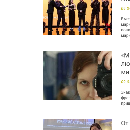
09.0
Вмес
марк
воше
марк
«М
лю
ми
09.0
Знак
фраз
приш
От