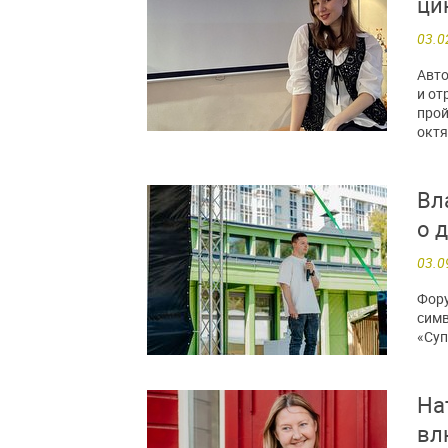
ци
03.0
Авто
и от
прой
октя
Вл
о 
03.0
Фору
симв
«Суп
На
вл