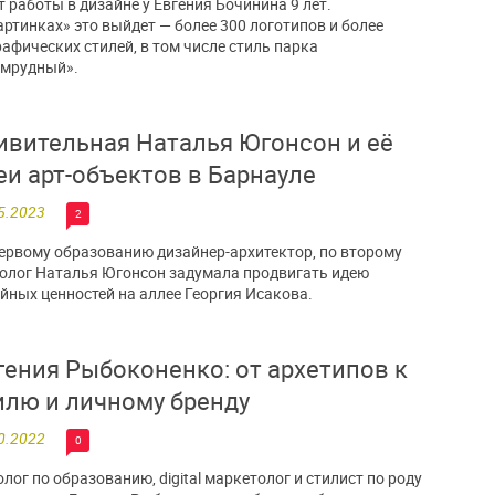
 работы в дизайне у Евгения Бочинина 9 лет.
артинках» это выйдет — более 300 логотипов и более
рафических стилей, в том числе стиль парка
умрудный».
ивительная Наталья Югонсон и её
еи арт-объектов в Барнауле
5.2023
2
ервому образованию дизайнер-архитектор, по второму
олог Наталья Югонсон задумала продвигать идею
йных ценностей на аллее Георгия Исакова.
гения Рыбоконенко: от архетипов к
илю и личному бренду
0.2022
0
лог по образованию, digital маркетолог и стилист по роду