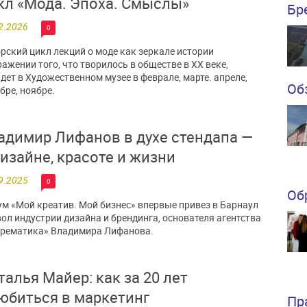
кл «Мода. Эпоха. Смыслы»
Бр
2.2026
0
рский цикл лекций о моде как зеркале истории
ражении того, что творилось в обществе в XX веке,
дет в Художественном музее в феврале, марте. апреле,
Об
бре, ноябре.
адимир Лифанов в духе стендапа —
дизайне, красоте и жизни
9.2025
0
Об
м «Мой креатив. Мой бизнес» впервые привез в Барнаул
ол индустрии дизайна и брендинга, основателя агентства
рематика» Владимира Лифанова.
талья Майер: как за 20 лет
юбиться в маркетинг
Пр