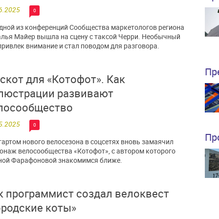
6.2025
0
дной из конференций Сообщества маркетологов региона
лья Майер вышла на сцену с таксой Черри. Необычный
привлек внимание и стал поводом для разговора.
Пр
скот для «Котофот». Как
люстрации развивают
лосообщество
5.2025
0
Пр
тартом нового велосезона в соцсетях вновь замаячил
онаж велосообщества «Котофот», с автором которого
ной Фарафоновой знакомимся ближе.
к программист создал велоквест
ородские коты»