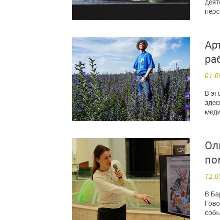
деят
перс
Ар
ра
01.0
В эт
здес
меди
Ол
по
12.0
В Ба
Гово
собы