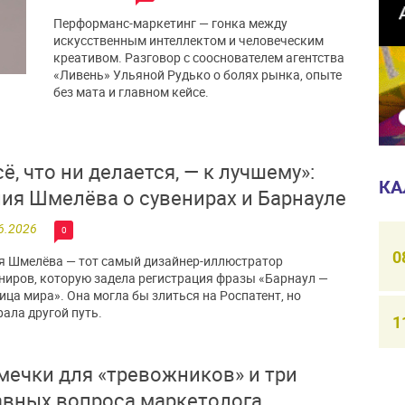
Перформанс-маркетинг — гонка между
искусственным интеллектом и человеческим
креативом. Разговор с сооснователем агентства
«Ливень» Ульяной Рудько о болях рынка, опыте
без мата и главном кейсе.
сё, что ни делается, — к лучшему»:
КА
ия Шмелёва о сувенирах и Барнауле
6.2026
0
0
 Шмелёва — тот самый дизайнер-иллюстратор
ниров, которую задела регистрация фразы «Барнаул —
ица мира». Она могла бы злиться на Роспатент, но
ала другой путь.
1
мечки для «тревожников» и три
авных вопроса маркетолога