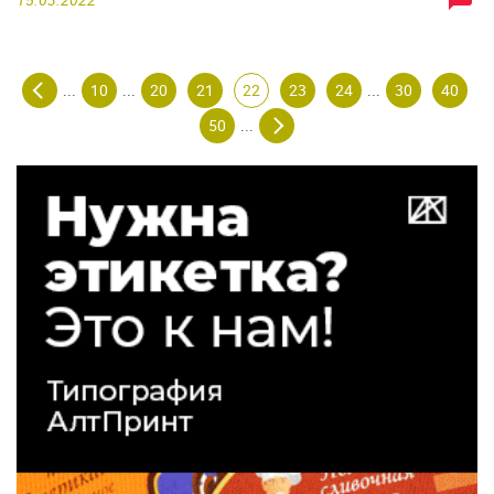
10
20
21
22
23
24
30
40
...
...
...
50
...