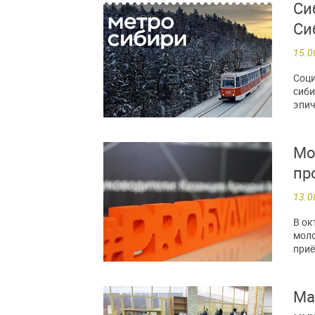
Си
Си
15.0
Соци
сиби
эпич
Мо
пр
13.0
В ок
моло
приё
Ма