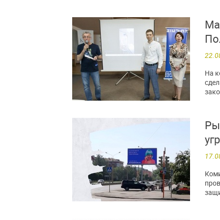
Ма
По
22.0
На к
сдел
зако
Ры
уг
17.0
Коми
пров
защи