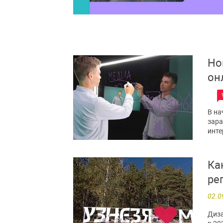
Но
он
В на
зара
инте
Ка
ре
02.0
Диза