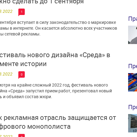
жно сделать до 1 сентября
8.2022
1
Пр
сентября вступает в силу законодательство о маркировке
амы в интернете. Он касается абсолютно всех участников
ы сетевой рекламы.
стиваль нового дизайна «Среда» в
менте истории
Пр
8.2022
0
отря на крайне сложный 2022 год, фестиваль нового
йна «Среда» запустил прием работ, презентовал новый
ь и объявил состав жюри.
Пр
к рекламная отрасль защищается от
фрового монополиста
7.2022