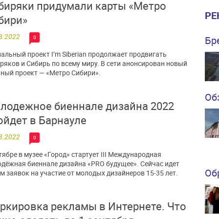
биряки придумали карты «Метро
РЕ
бири»
8.2022
0
Бр
альный проект I’m Siberian продолжает продвигать
ряков и Сибирь по всему миру. В сети анонсирован новый
ный проект — «Метро Сибири».
Об
лодежное биеннале дизайна 2022
ойдет в Барнауле
8.2022
0
тябре в музее «Город» стартует III Международная
дёжная биеннале дизайна «PRO будущее». Сейчас идет
Об
м заявок на участие от молодых дизайнеров 15-35 лет.
ркировка рекламы в Интернете. Что