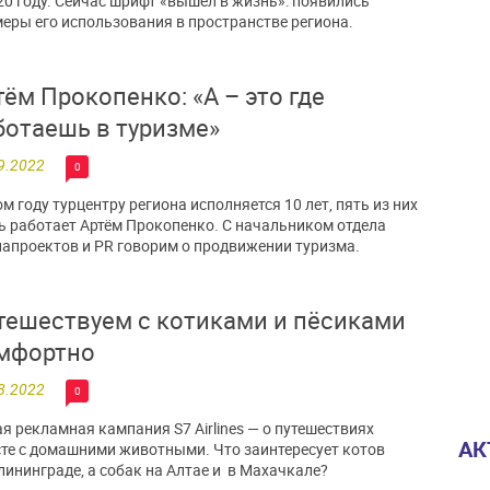
20 году. Сейчас шрифт «вышел в жизнь»: появились
еры его использования в пространстве региона.
тём Прокопенко: «А – это где
ботаешь в туризме»
9.2022
0
ом году турцентру региона исполняется 10 лет, пять из них
ь работает Артём Прокопенко. С начальником отдела
апроектов и PR говорим о продвижении туризма.
тешествуем с котиками и пёсиками
мфортно
8.2022
0
я рекламная кампания S7 Airlines — о путешествиях
АК
те с домашними животными. Что заинтересует котов
лининграде, а собак на Алтае и в Махачкале?