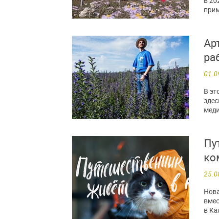
в 20
прим
Ар
ра
01.0
В эт
здес
меди
Пу
ко
25.0
Нова
вмес
в Ка