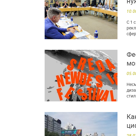
ну
10.0
С 1 
рекл
сфер
Фе
мо
05.0
Несм
диза
стил
Ка
ци
28.0