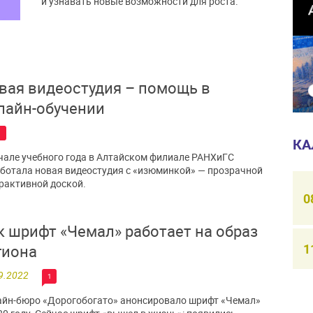
и узнавать новые возможности для роста.
вая видеостудия – помощь в
лайн-обучении
1
КА
чале учебного года в Алтайском филиале РАНХиГС
ботала новая видеостудия с «изюминкой» — прозрачной
рактивной доской.
0
к шрифт «Чемал» работает на образ
1
гиона
9.2022
1
йн-бюро «Дорогобогато» анонсировало шрифт «Чемал»