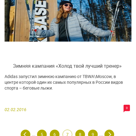
Зимняя кампания «Холод твой лучший тренер»
Аdidas запустил зимнюю кампанию от TBWA\Moscow, в
центре которой один их самых популярных в России видов
спорта – беговые лыжи.
0
02.02.2016
5
6
7
8
9
...
...