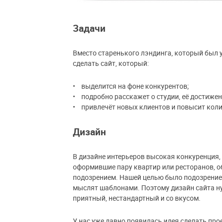
Задачи
Вместо старенького лэндинга, который был у
сделать сайт, который:
• выделится на фоне конкурентов;
• подробно расскажет о студии, её достижен
• привлечёт новых клиентов и повысит коли
Дизайн
В дизайне интерьеров высокая конкуренция,
оформившие пару квартир или ресторанов, об
подозрением. Нашей целью было подозрение ис
мыслят шаблонами. Поэтому дизайн сайта нуж
приятный, нестандартный и со вкусом.
У нас уже давно появилась идея сделать про