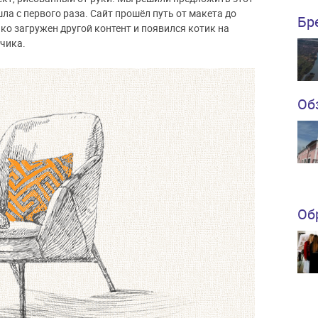
ла с первого раза. Сайт прошёл путь от макета до
Бр
ко загружен другой контент и появился котик на
чика.
Об
Об