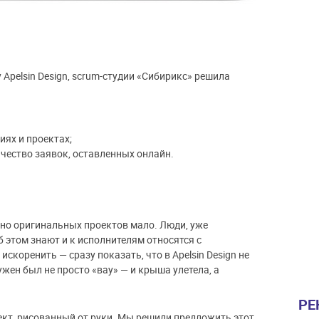
 Apelsin Design, scrum-студии «Сибирикс» решила
иях и проектах;
чество заявок, оставленных онлайн.
 но оригинальных проектов мало. Люди, уже
 этом знают и к исполнителям относятся с
коренить — сразу показать, что в Apelsin Design не
ен был не просто «вау» — и крыша улетела, а
РЕ
ект, рисованный от руки. Мы решили предложить этот