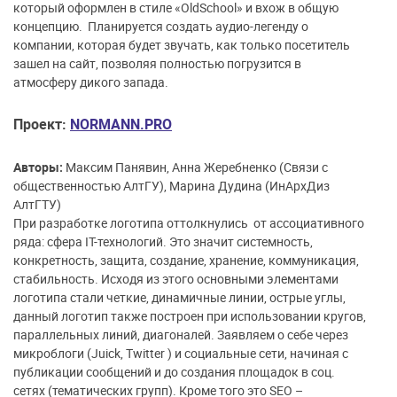
который оформлен в стиле «OldSchool» и вхож в общую
концепцию. Планируется создать аудио-легенду о
компании, которая будет звучать, как только посетитель
зашел на сайт, позволяя полностью погрузится в
атмосферу дикого запада.
Проект:
NORMANN.PRO
Авторы:
Максим Панявин, Анна Жеребненко (Связи с
общественностью АлтГУ), Марина Дудина (ИнАрхДиз
АлтГТУ)
При разработке логотипа оттолкнулись от ассоциативного
ряда: сфера IT-технологий. Это значит системность,
конкретность, защита, создание, хранение, коммуникация,
стабильность. Исходя из этого основными элементами
логотипа стали четкие, динамичные линии, острые углы,
данный логотип также построен при использовании кругов,
параллельных линий, диагоналей. Заявляем о себе через
микроблоги (Juick, Twitter ) и социальные сети, начиная с
публикации сообщений и до создания площадок в соц.
сетях (тематических групп). Кроме того это SEO –