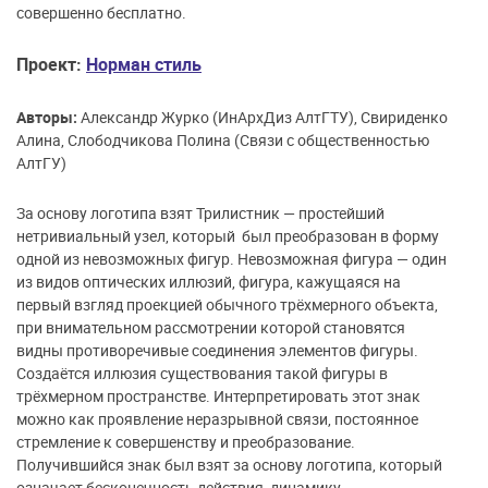
совершенно бесплатно.
Проект:
Норман стиль
Авторы:
Александр Журко (ИнАрхДиз АлтГТУ), Свириденко
Алина, Слободчикова Полина (Связи с общественностью
АлтГУ)
За основу логотипа взят Трилистник — простейший
нетривиальный узел, который был преобразован в форму
одной из невозможных фигур. Невозможная фигура — один
из видов оптических иллюзий, фигура, кажущаяся на
первый взгляд проекцией обычного трёхмерного объекта,
при внимательном рассмотрении которой становятся
видны противоречивые соединения элементов фигуры.
Создаётся иллюзия существования такой фигуры в
трёхмерном пространстве. Интерпретировать этот знак
можно как проявление неразрывной связи, постоянное
стремление к совершенству и преобразование.
Получившийся знак был взят за основу логотипа, который
означает бесконечность действия, динамику,