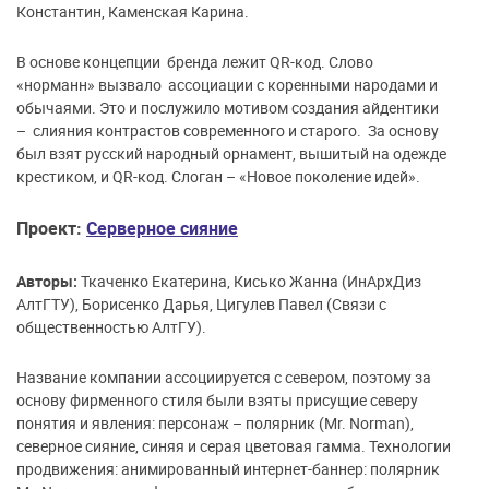
Константин, Каменская Карина.
В основе концепции бренда лежит QR-код. Слово
«норманн» вызвало ассоциации с коренными народами и
обычаями. Это и послужило мотивом создания айдентики
– слияния контрастов современного и старого. За основу
был взят русский народный орнамент, вышитый на одежде
крестиком, и QR-код. Слоган – «Новое поколение идей».
Проект:
Серверное сияние
Авторы:
Ткаченко Екатерина, Кисько Жанна (ИнАрхДиз
АлтГТУ), Борисенко Дарья, Цигулев Павел (Связи с
общественностью АлтГУ).
Название компании ассоциируется с севером, поэтому за
основу фирменного стиля были взяты присущие северу
понятия и явления: персонаж – полярник (Mr. Norman),
северное сияние, синяя и серая цветовая гамма. Технологии
продвижения: анимированный интернет-баннер: полярник