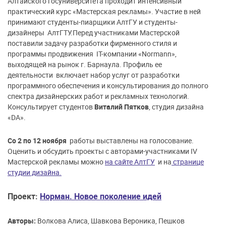
Алтайского госуниверситета проходит интенсивный
практический курс «Мастерская рекламы». Участие в ней
принимают студенты-пиарщики АлтГУ и студенты-
дизайнеры АлтГТУ.
Перед участниками Мастерской
поставили задачу разработки фирменного стиля и
программы продвижения IT-компании «Normann»,
выходящей на рынок г. Барнаула. Профиль ее
деятельности включает набор услуг от разработки
программного обеспечения и консультирования до полного
спектра дизайнерских работ и рекламных технологий.
Консультирует студентов
Виталий Пятков
, студия дизайна
«DA».
Со 2 по 12 ноября
работы выставлены на голосование.
Оценить и обсудить проекты с авторами-участниками IV
Мастерской рекламы можно
на сайте АлтГУ
и на
странице
студии дизайна.
Проект:
Норман. Новое поколение идей
Авторы:
Волкова Алиса, Шавкова Вероника, Пешков