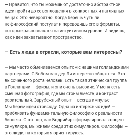
—
Нравится, что ты можешь от достаточно абстрактной
идеи пройти до ее воплощения в конкретных и наглядных
вещах. Это невероятно. Когда берешь чуть ли
не философский постулат и переводишь его в форматы,
которые распознаются на интуитивном уровне. И видишь,
как идеи захватывают пространство.
— Есть люди в отрасли, которые вам интересны?
—
Мы часто обмениваемся опытом с нашими голландскими
партнерами. С Бобом ван дер Ли интересно общаться. Это
высоченного роста человек. Есть такая этническая группа
в Голландии — фризы, и они очень высокие. У меня есть
смешная фотография, где мы стоим вместе, и контраст
разительный. Зарубежный опыт
—
всегда импульс.
Мы берем идеи отовсюду. Одна из интересных идей —
приблизить фундаментальную философию к реальности
бизнеса. С тех пор, как Бодрийяр сформулировал концепт
симулякра, мы живем среди этих симулякров. Философы —
это люди, на которых я ориентируюсь.