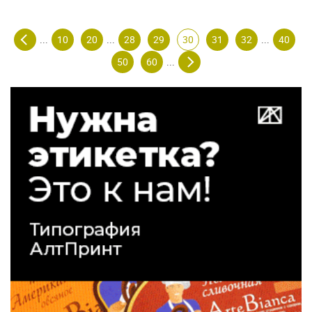
10
20
28
29
30
31
32
40
...
...
...
50
60
...