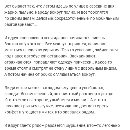
Вот бывает так, что летом идешь по улице в середине дня:
жарко, пыльно, народу вокруг полно. И все торопятся
по своим делам, деловые, сосредоточенные, по мобильным
разговаривают…
И вдруг совершенно неожиданно начинается ливень.
Зонтов ни у кого нет. Все мокнут, теряются, начинают
метаться в поисках укрытия. Те, кто успевают, забиваются
под навес автобусной остановки. Заскакивают,
отряхиваются, поправляют одежду-прически… Какое-то
время стоят и смотрят на стену ливня с довольным видом.
А потом начинают робко оглядываться вокруг.
Люди встречаются взглядом, смущенно улыбаются,
заводят бессмысленный, но приятный разговор о дожде.
Кто-то стоит в стороне, улыбается и молчит. А кто-то
начинает рыться в сумке, неожиданно достает горсть
конфет и угощает ими тех, кто оказался рядом…
И вдруг где-то рядом раздается шуршание, кто—то легонько