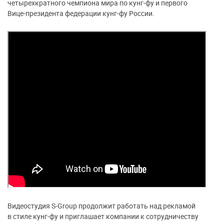
четырехкратного чемпиона мира по кунг-фу и первого
Вице-президента федерации кунг-фу России.
Видеостудия S-Group продолжит работать над рекламой
в стиле кунг-фу и приглашает компании к сотрудничеству