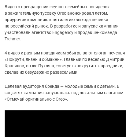
Видео о превращении скучных семейных посиделок
в зажигательную тусовку Oreo анонсировал летом,
приурочив кампанию к пятилетию выхода печенья
на российский рынок. В разработке и запуске кампании
участвовали агентство Engagency и продакшн-команда
Trehmer.
4 видео к разным праздникам обыгрывают слоган печенья
«Покрути, лизни и обмакни». Главный по веселью Дмитрий
Красилов, он же Пухляш, советует «покрутить» праздники,
сделав их безудержно развесёлыми.
Целевая аудитория бренда — молодые семьи с детьми. В
соцсетях кампания запускалась под локальным слоганом
«Отмечай оригинально с Oreo».