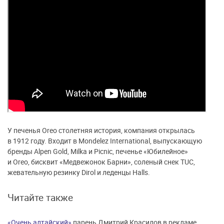
У печенья Oreo столетняя история, компания открылась
в 1912 году. Входит в Mondelez International, выпускающую
бренды Alpen Gold, Milka и Picnic, печенье «Юбилейное»
и Oreo, бисквит «Медвежонок Барни», соленый снек TUC,
жевательную резинку Dirol и леденцы Halls.
Читайте также
«Очень алтайский»
парень Дмитрий Красилов в рекламе