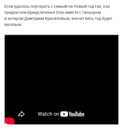
Если удалось поугорать с семьей на Новый год так, как
предлагали бренд печенья Oreo вместе с танцором
и актером Дмитрием Красиловым, значит весь год будет
весёлым.