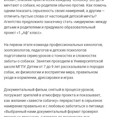
мечтают о собаке, но родители обычно против. Как помочь
одним показать серьезность своих намерений, а другим —
отличить пустые слова от настоящей детской мечты?
Агентство предложило заказчику стать «медиумом» между
детьми и родителями и придумало образовательный
проект «1 „Аф“ класс».
На первом этапе команда профессиональных кинологов,
зоопсихологов, педагогов и детских психологов
подготовила серию уроков о тонкостях и сложностях
заботы о собаках. Занятия проходили в Университетской
школе МГПУ. Детям от 7 до 9 лет рассказывали о породах
собак, их физиологии и восприятии мира, правильном
уходе и кормлении, дрессировке и играх.
Документальный фильм, снятый в процессе уроков,
погружает зрителей в атмосферу проекта и показывает,
как желание «завести собачку» перерастает в серьезное
намерение правильно и с любовью заботиться о питомце.
«Выбранный нами документальный формат проверял
проект на прочность с первого до последнего дня, —