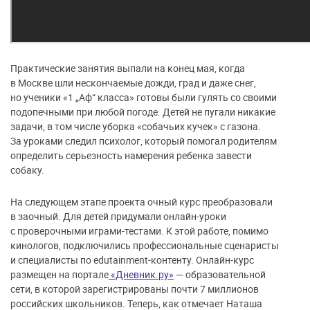
Практические занятия выпали на конец мая, когда
в Москве шли нескончаемые дожди, град и даже снег,
но ученики «1 „Аф“ класса» готовы были гулять со своими
подопечными при любой погоде. Детей не пугали никакие
задачи, в том числе уборка «собачьих кучек» с газона.
За уроками следил психолог, который помогал родителям
определить серьезность намерения ребенка завести
собаку.
На следующем этапе проекта очный курс преобразовали
в заочный. Для детей придумали онлайн-уроки
с проверочными играми-тестами. К этой работе, помимо
кинологов, подключились профессиональные сценаристы
и специалисты по edutainment-контенту. Онлайн-курс
размещен на портале
«Дневник.ру»
— образовательной
сети, в которой зарегистрированы почти 7 миллионов
российских школьников. Теперь, как отмечает Наташа