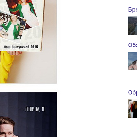
Бр
Об
Об