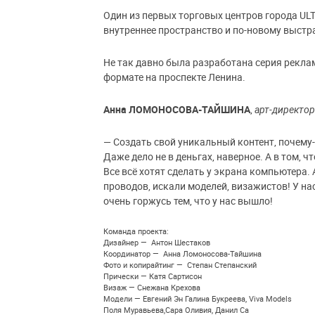
Один из первых торговых центров города ULT
внутреннее пространство и по-новому выст
Не так давно была разработана серия рекла
формате на проспекте Ленина.
Анна ЛОМОНОСОВА-ТАЙШИНА
,
арт-директор
— Создать свой уникальный контент, почему-
Даже дело не в деньгах, наверное. А в том, 
Все всё хотят сделать у экрана компьютера
проводов, искали моделей, визажистов! У на
очень горжусь тем, что у нас вышло!
Команда проекта:
Дизайнер — Антон Шестаков
Координатор — Анна Ломоносова-Тайшина
Фото и копирайтинг — Степан Степанский
Прически — Катя Сартисон
Визаж — Снежана Крехова
Модели — Евгений Эн Галина Букреева, Viva Models
Поля Муравьева,Сара Оливия, Данил Са