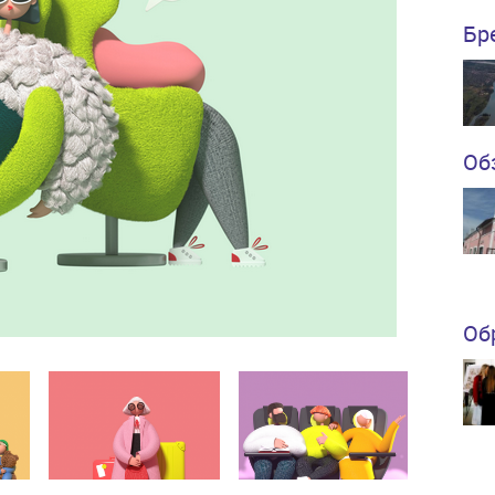
Бр
Об
Об