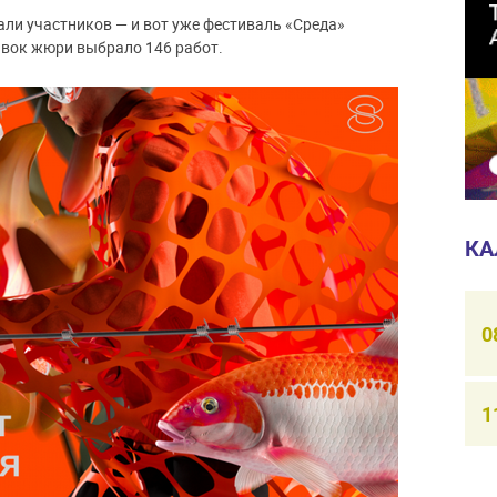
али участников — и вот уже фестиваль «Среда»
аявок жюри выбрало 146 работ.
КА
0
1