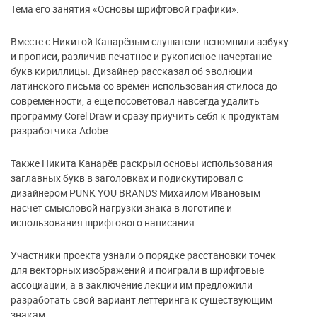
Тема его занятия «Основы шрифтовой графики».
Вместе с Никитой Канарёвым слушатели вспомнили азбуку
и прописи, различив печатное и рукописное начертание
букв кириллицы. Дизайнер рассказал об эволюции
латинского письма со времён использования стилоса до
современности, а ещё посоветовал навсегда удалить
программу Corel Draw и сразу приучить себя к продуктам
разработчика Adobe.
Также Никита Канарёв раскрыл основы использования
заглавных букв в заголовках и подискутировал с
дизайнером PUNK YOU BRANDS Михаилом Ивановым
насчет смысловой нагрузки знака в логотипе и
использования шрифтового написания.
Участники проекта узнали о порядке расстановки точек
для векторных изображений и поиграли в шрифтовые
ассоциации, а в заключение лекции им предложили
разработать свой вариант леттеринга к существующим
знакам.