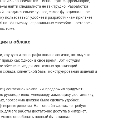
 так и было, сейчас же — используются фреймворки,
емы найти специалиста не так трудно. Разработка
ний находится самое лучшее, самое функциональное.
еку пользоваться удобнее и разработчикам приятнее
«Я нашёл тысячу неправильных способов — осталось
нас тоже.
ция в облаке
, каучука и фонографа вполне логично, потому что
т прямо как Эдисон в свое время. Вот и студия
е обеспечение для монтажных организаций
ния склада, клиентской базы, конструирования изделий и
елец монтажной компании, предложил придумать
ь руководителю, менеджеру, замерщику, доставщику,
рых, программа должна была сделать удобнее.
тверные решения. Наш онлайн-сервис не требует
, для его работы достаточно доступа в интернет.
ей можно опробовать полный функционал.