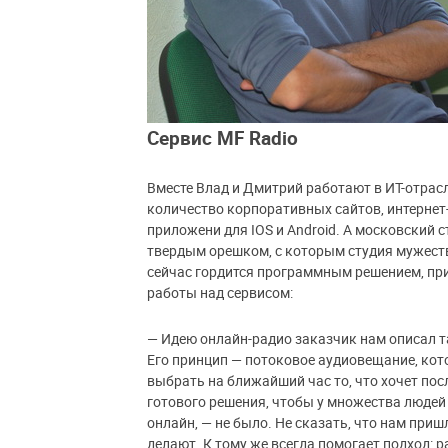
Сервис MF Radio
Вместе Влад и Дмитрий работают в ИТ-отрасл
количество корпоративных сайтов, интерне
приложени для IOS и Android. А московский
твердым орешком, с которым студия мужеств
сейчас гордится программным решением, пр
работы над сервисом:
— Идею онлайн-радио заказчик нам описал 
Его принцип — потоковое аудиовещание, кот
выбрать на ближайший час то, что хочет посл
готового решения, чтобы у множества людей
онлайн, — не было. Не сказать, что нам приш
делают. К тому же всегда помогает подход: р