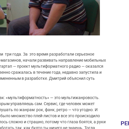
и три года. За это время разработали серьезное
т-магазинов, начали развивать направление мобильных
 стартап — проект мультиформатного радио — оказался
енно сражалась в течение года, недавно запустила и
имененным в разработке. Дмитрий объяснил суть
так: «мультиформатность» — это мультижанровость.
орым управляешь сам. Сервис, где человек может
ушать по жанрам: рок, фанк, ретро — что угодно. И
 было множество плей-листов и все это происходило
лось сложно и страшно, потому что глаза боятся, а руки
РЕ
аботать так, как будто ты ничего не знаешь. Тогда