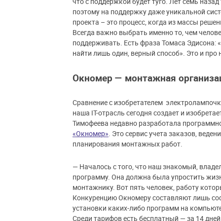
что с поддержкой будет туго. Лет семь назад
поэтому на поддержку даже уникальной сист
проекта – это процесс, когда из массы реше
Всегда важно выбрать именно то, чем челов
поддерживать. Есть фраза Томаса Эдисона: 
найти лишь один, верный способ». Это и про 
Окномер — монтажная организа
Сравнение с изобретателем электролампочки
наша IT-отрасль сегодня создает и изобретае
Тимофеева недавно разработала программно
«Окномер»
. Это сервис учета заказов, веде
планирования монтажных работ.
— Началось с того, что наш знакомый, влад
программу. Она должна была упростить жизн
монтажнику. Вот пять человек, работу кото
Конкуренцию Окномеру составляют лишь соф
установки каких-либо программ на компьютер
Среди тарифов есть бесплатный — за 14 дн