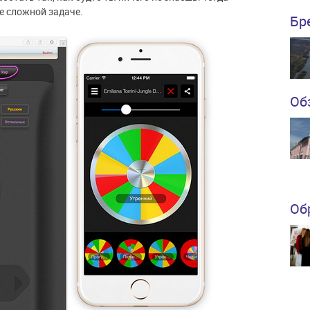
е сложной задаче.
Бр
Об
Об