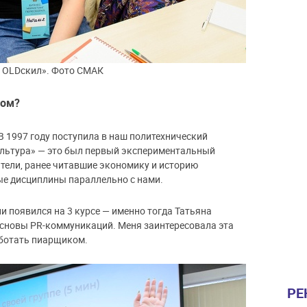
. OLDскил». Фото СМАК
гом?
В 1997 году поступила в наш политехнический
ультура» — это был первый экспериментальный
атели, ранее читавшие экономику и историю
е дисциплины параллельно с нами.
и появился на 3 курсе — именно тогда Татьяна
сновы PR-коммуникаций. Меня заинтересовала эта
работать пиарщиком.
РЕ