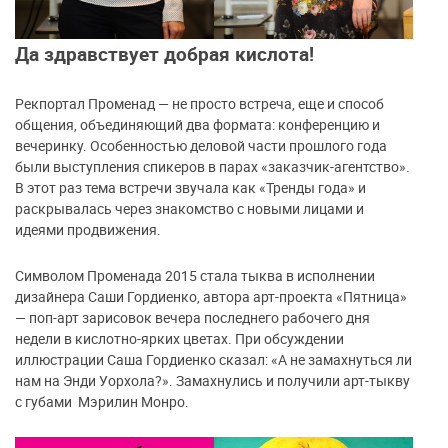
Да здравствует добрая кислота!
Рекпортал Променад — не просто встреча, еще и способ
общения, объединяющий два формата: конференцию и
вечеринку. Особенностью деловой части прошлого года
были выступления спикеров в парах «заказчик-агентство».
В этот раз тема встречи звучала как «Тренды года» и
раскрывалась через знакомство с новыми лицами и
идеями продвижения.
Символом Променада 2015 стала тыква в исполнении
дизайнера Саши Гордиенко, автора арт-проекта «Пятница»
— поп-арт зарисовок вечера последнего рабочего дня
недели в кислотно-ярких цветах. При обсуждении
иллюстрации Саша Гордиенко сказал: «А не замахнуться ли
нам на Энди Уорхола?». Замахнулись и получили арт-тыкву
с губами Мэрилин Монро.