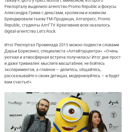
тыкву!», фото у пресс-волла с Миньоном, которого
Рекпорталу выделило агентство Promo Republiс и фокусы
Александра Грима с деньгами, кроликом и хомяком.
Брендировали тыкву FM-Продакшн, Алтапресс, Promo
Republiс, студенты АлтГТУ. Креативнее всех оказалось
digital-агентство Let’s Rock.
Итог Рекпортал Променада 2015 можно подвести словами
Дарьи Борисенко, специалиста «Алтайтурцентра»: «Очень
уютная и атмосферная встреча получилась! Итог дня прост
и даже тривиален: мыслите масштабнее, не бойтесь
экспериментов, а главное — делитесь, общайтесь,
рассказывайте о своих детищах, модернизуйтесь — и будет
вам счастье!».