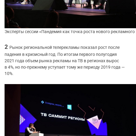
Эксперты сессии «Пандемия как точка роста нового рекламного
2
Рынок региональной телерекламы показал рост после
падения в кризисный год. По итогам первого полугодия
2021 года объем рынка рекламы на ТВ в регионах вырос
в 4%, но по-прежнему уступает тому же периоду 2019 года —
10%.