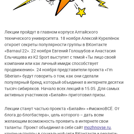
Лекции пройдут в главном корпусе Алтайского
технического университета. 18 ноября Алексей Курелёнок
откроет секреты популярности группы в ВКонтакте
«Barnaul 22». 22 ноября Евгений Голошубов и Анастасия
Ельчищева из К2 Sport выступят с темой «Ты лицо своей
компании или как личный имидж способствует
продвижению». 24 ноября представители проекта «I’m
Siberian» будут говорить о том, как они сделали
популярный бренд, который объединил в интернете десятки
тысяч сибиряков. Начало всех лекций в 15.05. Для самых
активных участников «Билайн» приготовил призы.
Лекции станут частью проекта «Билайн» «#можноВСЁ. От
блога до блогбастера», цель которого – дать всем
желающим возможность проявить в интернете свои
таланты. Проект объединил в себе сайт
mozhnovse.ru
,
крупные группы в социальной сети ВКонтакте и реалити-