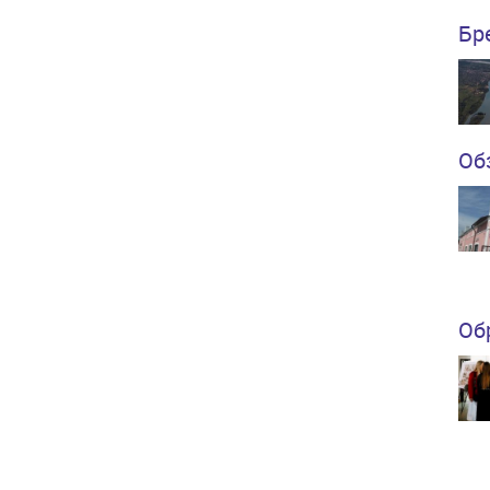
Бр
Об
Об