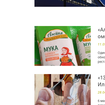
«А
ом
11.0
Один
обно
рест
«1
Ил
28.0
6 ма