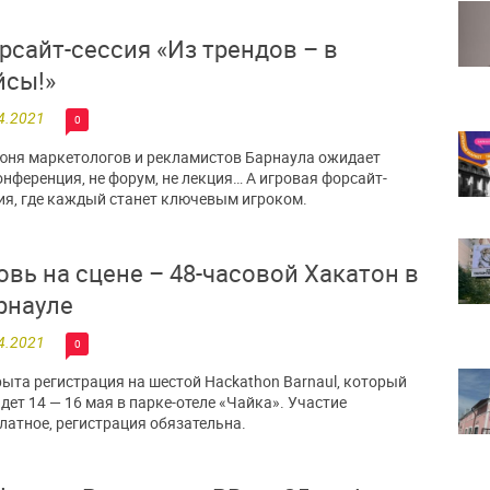
рсайт-сессия «Из трендов – в
йсы!»
4.2021
0
юня маркетологов и рекламистов Барнаула ожидает
онференция, не форум, не лекция… А игровая форсайт-
ия, где каждый станет ключевым игроком.
овь на сцене – 48-часовой Хакатон в
рнауле
4.2021
0
ыта регистрация на шестой Hackathon Barnaul, который
дет 14 — 16 мая в парке-отеле «Чайка». Участие
латное, регистрация обязательна.