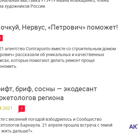
ональная выставка «13+1» Ивана Ильющенко, члена
а художников России.
 очкуй, Нервус, «Петрович» поможет!
0
21 агентство Contrapunto вместе со строительным домом
рович» рассказали об уникальных и качественных
исах, которые помогают делать ремонт проще
ономить.
ифт, бриф, сосны — экодесант
ркетологов региона
4.2021
1
те с весенней погодой взбодрилось и Сообщество
етологов Барнаула. 21 апреля прошла встреча с темой
АК
 жить дальше?».