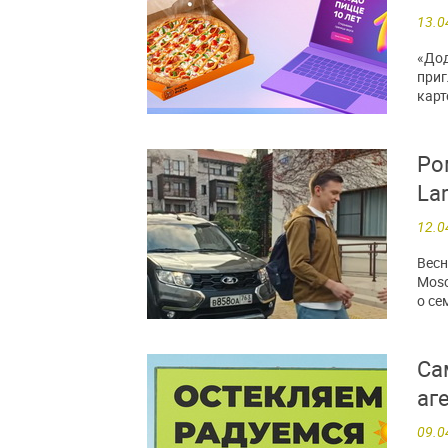
13.0
«Дод
приг
карт
Ро
La
12.0
Весн
Mosc
о се
Са
аг
09.0