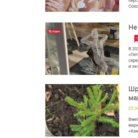
перс
Союз
Не
В 20
«Пет
серв
и эк
Шр
ма
23.0
Вмес
марк
«Как