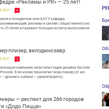
федре «Рекламы и PR» — 25 лет!
РЕ
4.2021
0
преля в Концертном зале АлтГУ кафедра
Бр
акоммуникаций, рекламы и связей с общественностью
сть 25-летия устраивает большую встречу выпускников.
Об
зер-плизер, велодинозавр
4.2021
2
игующую кампанию запустили студия дизайна Saccade
 Provoda. В её основе технология тизер-плизер (от анг.
e — дразнить и please — удовлетворять).
Об
икеры — респект для 266 городов
ти «Додо Пицца»