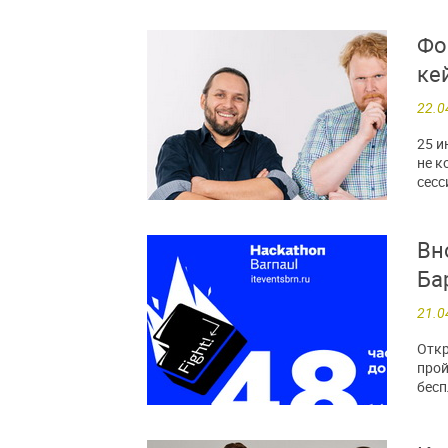
Фо
ке
22.0
25 и
не к
сесс
Вн
Ба
21.0
Откр
прой
бесп