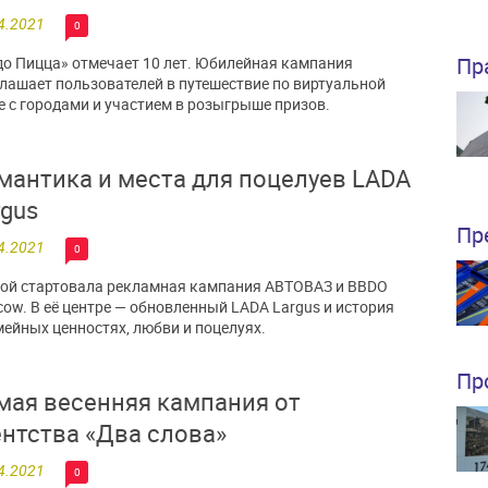
4.2021
0
Пр
о Пицца» отмечает 10 лет. Юбилейная кампания
лашает пользователей в путешествие по виртуальной
е с городами и участием в розыгрыше призов.
мантика и места для поцелуев LADA
rgus
Пр
4.2021
0
ой стартовала рекламная кампания АВТОВАЗ и BBDO
ow. В её центре — обновленный LADA Largus и история
мейных ценностях, любви и поцелуях.
Пр
мая весенняя кампания от
ентства «Два слова»
4.2021
0