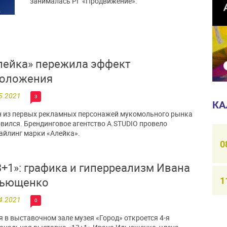
занималась РГ «Продвижение».
лейка» пережила эффект
оложения
5.2021
3
КА
 из первых рекламных персонажей мукомольного рынка
вился. Брендинговое агентство A.STUDIO провело
айлинг марки «Алейка».
0
3+1»: графика и гиперреализм Ивана
1
ьющенко
4.2021
0
я в выставочном зале музея «Город» откроется 4-я