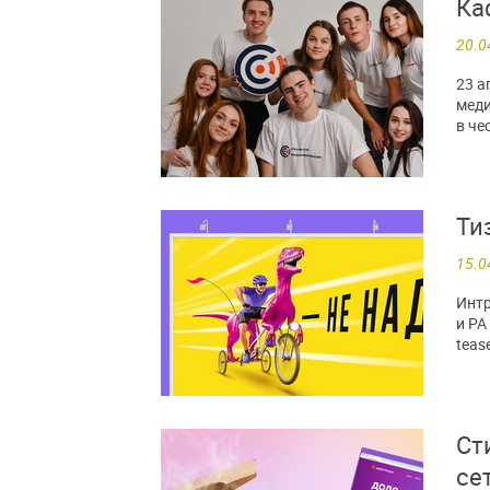
Ка
20.0
23 а
меди
в че
Ти
15.0
Интр
и РА
teas
Ст
се