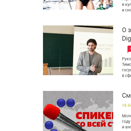
в ку
и сн
О 
Dig
Руко
Тимо
госу
в сфе
См
16.0
Моло
году
и ан