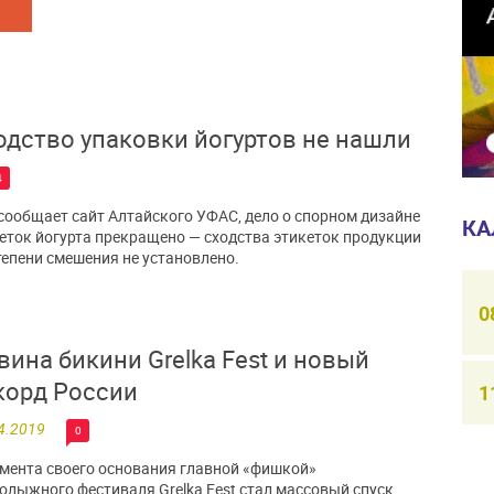
одство упаковки йогуртов не нашли
4
сообщает сайт Алтайского УФАС, дело о спорном дизайне
КА
еток йогурта прекращено — сходства этикеток продукции
тепени смешения не установлено.
0
вина бикини Grelka Fest и новый
корд России
1
4.2019
0
мента своего основания главной «фишкой»
олыжного фестиваля Grelka Fest стал массовый спуск