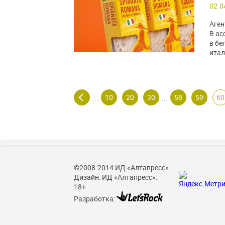
02.0
Аген
В ас
в бе
итал
10
20
30
58
59
60
...
...
©2008-2014 ИД «Алтапресс»
Дизайн: ИД «Алтапресс».
18+
Разработка: