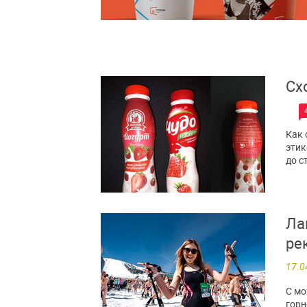
Сх
Как 
этик
до с
Ла
ре
17.0
С мо
горн