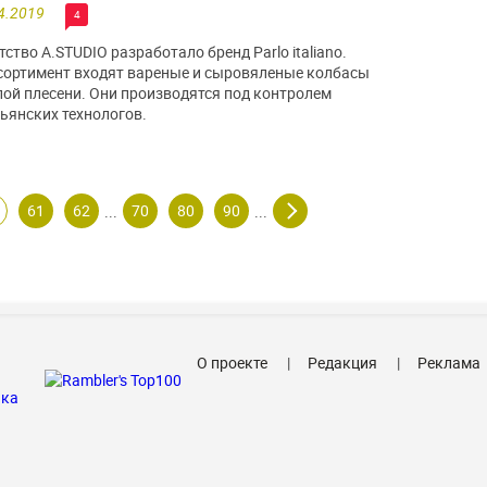
4.2019
4
тство A.STUDIO разработало бренд Parlo italiano.
сортимент входят вареные и сыровяленые колбасы
лой плесени. Они производятся под контролем
ьянских технологов.
61
62
70
80
90
...
...
О проекте
Редакция
Реклама