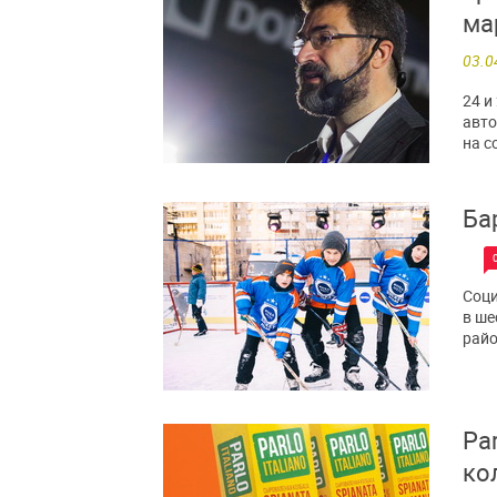
ма
03.0
24 и
авто
на с
Ба
Соци
в ше
райо
Pa
ко