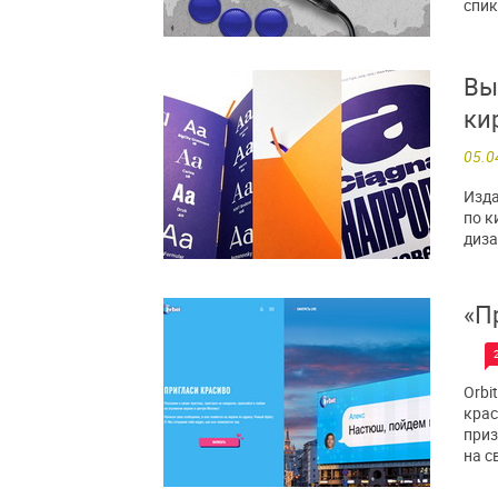
спик
Вы
ки
05.0
Изда
по к
диза
«П
Orbi
крас
приз
на с