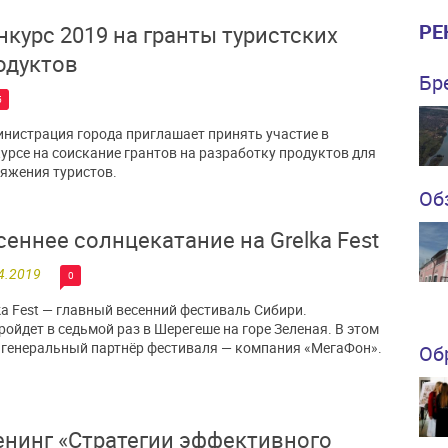
РЕ
нкурс 2019 на гранты туристских
одуктов
Бр
5
нистрация города приглашает принять участие в
урсе на соискание грантов на разработку продуктов для
яжения туристов.
Об
сеннее солнцекатание на Grelka Fest
4.2019
0
ka Fest — главный весенний фестиваль Сибири.
ройдет в седьмой раз в Шерегеше на горе Зеленая. В этом
 генеральный партнёр фестиваля — компания «МегаФон».
Об
енинг «Стратегии эффективного