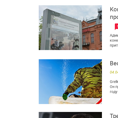
Ко
пр
Адми
конк
прит
Ве
04.0
Grel
Он п
году
Тр