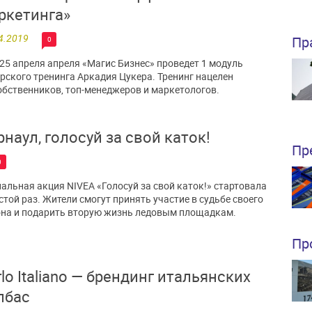
ркетинга»
4.2019
Пр
0
 25 апреля апреля «Магис Бизнес» проведет 1 модуль
рского тренинга Аркадия Цукера. Тренинг нацелен
обственников, топ-менеджеров и маркетологов.
рнаул, голосуй за свой каток!
Пр
0
альная акция NIVEA «Голосуй за свой каток!» стартовала
стой раз. Жители смогут принять участие в судьбе своего
на и подарить вторую жизнь ледовым площадкам.
Пр
rlo Italiano — брендинг итальянских
лбас