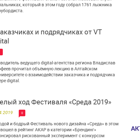
пальниках, который в этом году собрал 1761 лыжника
оубордиста.
заказчиках и подрядчиках от VT
ital
1
водитель ведущего digital-агентства региона Владислав
феев прочитал объёмную лекцию в Алтайском
ниверситете о взаимодействии заказчика и подрядчика
ре digital.
елый ход Фестиваля «Среда 2019»
4.2019
0
дой и бодрый Фестиваль нового дизайна «Среда» в этом
АК
 вошел в рейтинг АКАР в категории «Брендинг»
онсировал рискованный эксперимент с конкурсом