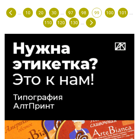
10
20
30
97
98
99
100
101
...
...
...
110
120
130
...