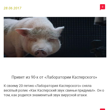
0
28.06.2017
Привет из 90-х от «Лаборатории Касперского»
К своему 20-летию «Лаборатория Касперского» сняла
весёлый ролик «Как Касперский звук свиньи придумал». Он о
том, как родился знаменитый звук вирусной атаки.