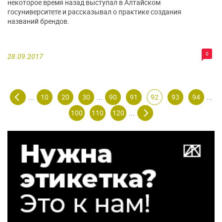
некоторое время назад выступал в Алтайском
госуниверситете и рассказывал о практике создания
названий брендов.
0
28.09.2017
10
20
30
90
91
92
93
94
...
...
...
100
110
120
...