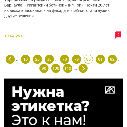
Барнаула — гигантский ботинок «Тип-Топ». Почти 20 лет
вывеска красовалась на фасаде, но сейчас стали нужны
другие решения.
0
18.04.2018
10
20
30
78
79
80
81
82
...
...
...
90
100
110
...