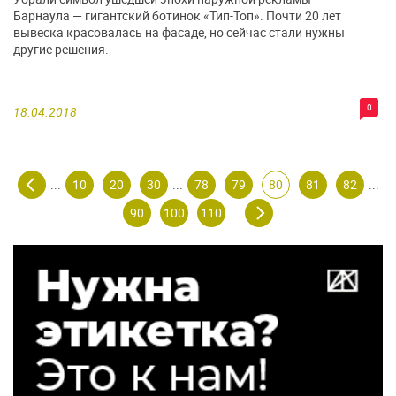
Барнаула — гигантский ботинок «Тип-Топ». Почти 20 лет
вывеска красовалась на фасаде, но сейчас стали нужны
другие решения.
0
18.04.2018
10
20
30
78
79
80
81
82
...
...
...
90
100
110
...