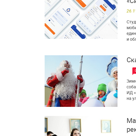
«С
26.1
Студ
моби
един
и об
Ск
Зимн
соба
ИД «
на у
Ма
ре