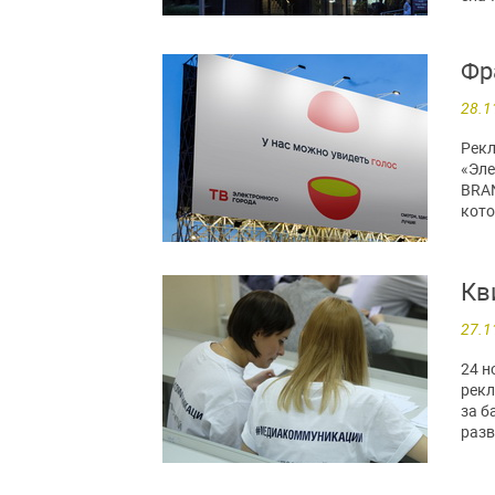
Фр
28.1
Рекл
«Эле
BRAN
кото
Кв
27.1
24 н
рекл
за б
разв