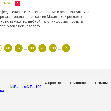
1.2018
0
афедре связей с общественностью и рекламы АлтГУ 20
ря стартовала новая сессия Мастерской рекламы.
но по взмаху волшебной палочки формат проекта
вернулся с ног на голову.
68
69
80
90
100
...
...
О проекте
Редакция
Реклама