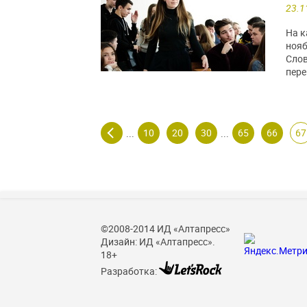
23.1
На к
нояб
Слов
пере
10
20
30
65
66
67
...
...
©2008-2014 ИД «Алтапресс»
Дизайн: ИД «Алтапресс».
18+
Разработка: