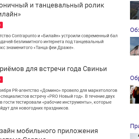
оничный и танцевальный ролик
илайн»
0
Об
тство Contrapunto и «Билайн» устроили современный бал
здачей безлимитного интернета под танцевальный
кс знаменитого «Танца феи Драже».
приёмов для встречи года Свиньи
Об
0
оября PR-агентство «Домино» провело для маркетологов
-специалистов встречу «PRO Новый год». В течение двух
в гости тестировали «рабочие инструменты», которые
йдут для новогодних праздников.
Пр
зайн мобильного приложения