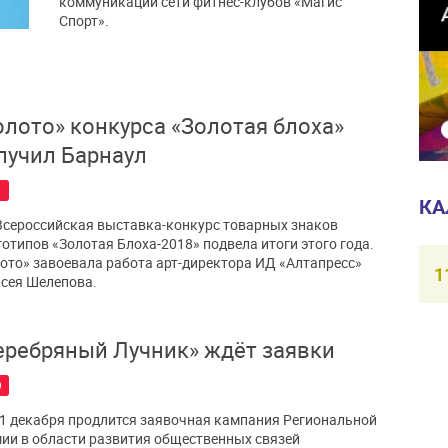
коммуникаций сети фитнес-клубов «Магис
Спорт».
олото» конкурса «Золотая блоха»
лучил Барнаул
1
КА
Всероссийская выставка-конкурс товарных знаков
готипов «Золотая Блоха-2018» подвела итоги этого года.
ото» завоевала работа арт-директора ИД «Алтапресс»
1
сея Шелепова.
еребряный Лучник» ждёт заявки
0
1 декабря продлится заявочная кампания Региональной
ии в области развития общественных связей