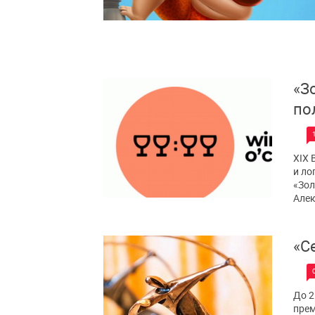
«З
по
XIX 
и ло
«Зол
Алек
«С
До 2
прем