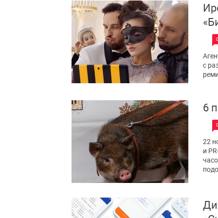
Ир
«Б
Аген
с ра
реми
6 
22 н
и PR
часо
подо
Ди