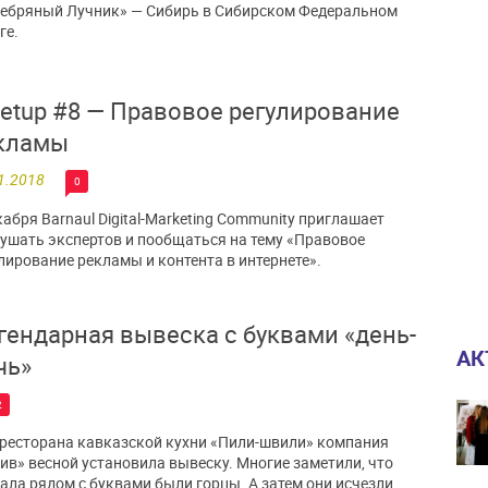
ебряный Лучник» — Сибирь в Сибирском Федеральном
ге.
etup #8 — Правовое регулирование
кламы
1.2018
0
кабря Barnaul Digital-Marketing Community приглашает
ушать экспертов и пообщаться на тему «Правовое
лирование рекламы и контента в интернете».
гендарная вывеска с буквами «день-
АК
чь»
2
ресторана кавказской кухни «Пили-швили» компания
ив» весной установила вывеску. Многие заметили, что
ала рядом с буквами были горцы. А затем они исчезли.