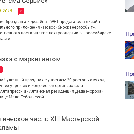
истема Сервис»
1.2018
0
ия брендинга и дизайна TWET представила дизайн
льного приложения «Новосибирскэнергосбыт»,
Пр
ственного поставщика электроэнергии в Новосибирске
ласти.
азка с маркетингом
0
Пр
ий уличный праздник с участием 20 ростовых кукол,
чьих упряжек и ходулистов организовали
Алтапресс» и «Алтайская резиденция Деда Мороза»
лице Мало-Тобольской.
гическое число XIII Мастерской
кламы