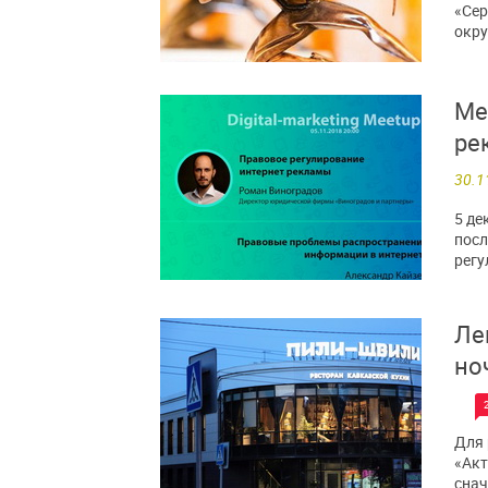
«Сер
окру
Me
ре
30.1
5 де
посл
регу
Ле
но
Для 
«Акт
снач