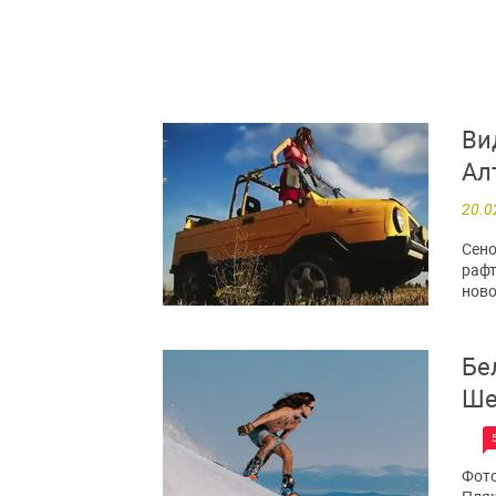
Ви
Ал
20.0
Сено
рафт
ново
Бе
Ше
Фото