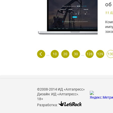
об
11.0
Комп
импу
зака
10
20
30
128
129
13
...
...
©2008-2014 ИД «Алтапресс»
Дизайн: ИД «Алтапресс».
18+
Разработка: