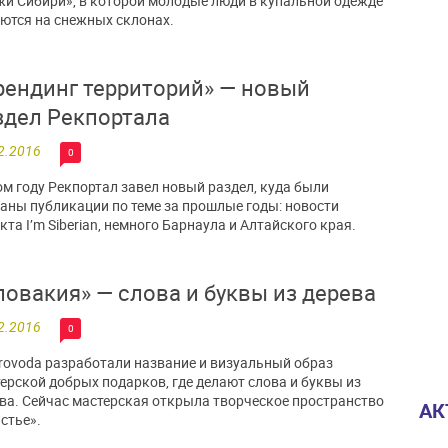
и Сибири», в которой молодые люди в купальной одежде
ются на снежных склонах.
рендинг территорий» — новый
здел Рекпортала
2.2016
0
ом году Рекпортал завел новый раздел, куда были
аны публикации по теме за прошлые годы: новости
кта I’m Siberian, немного Барнаула и Алтайского края.
ловакия» — слова и буквы из дерева
2.2016
0
rovoda разработали название и визуальный образ
ерской добрых подарков, где делают слова и буквы из
ва. Сейчас мастерская открыла творческое пространство
АК
стье».