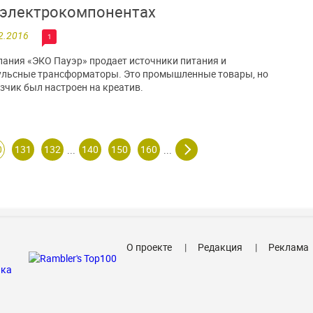
 электрокомпонентах
2.2016
1
ания «ЭКО Пауэр» продает источники питания и
льсные трансформаторы. Это промышленные товары, но
зчик был настроен на креатив.
0
131
132
140
150
160
...
...
О проекте
Редакция
Реклама