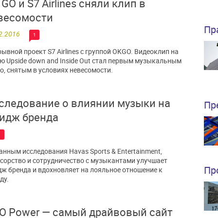
GO и S7 Airlines сняли клип в
весомости
Пр
2.2016
1
ывной проект S7 Airlines с группой OKGO. Видеоклип на
ю Upside down and Inside Out стал первым музыкальным
о, снятым в условиях невесомости.
следование о влиянии музыки на
Пр
идж бренда
1
анным исследования Havas Sports & Entertainment,
сорство и сотрудничество с музыкантами улучшает
Пр
ж бренда и вдохновляет на лояльное отношение к
ду.
О Power — самый драйвовый сайт