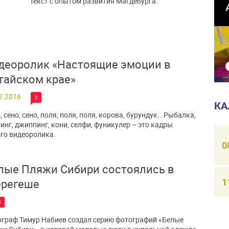
текст с опытом развития Магдебурга.
деоролик «Настоящие эмоции в
тайском крае»
2.2016
2
КА
, сено, сено, поля, поля, поля, корова, бурундук… Рыбалка,
инг, джиппинг, кони, селфи, фуникулер – это кадры
го видеоролика.
0
лые Пляжи Сибири состоялись в
1
регеше
5
граф Тимур Набиев создал серию фотографий «Белые