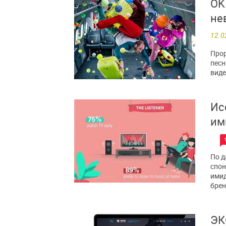
OK 
не
12.0
Прор
песн
виде
Ис
им
По д
спон
имид
брен
ЭК