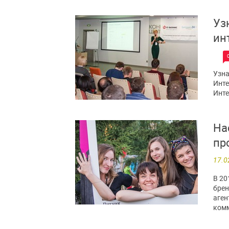
Уз
ин
Узна
Инте
Инте
На
пр
17.0
В 20
брен
аген
ком