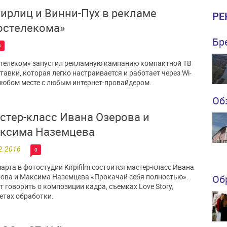
ирлиц и Винни-Пух в рекламе
РЕ
остелекома»
Бр
3
телеком» запустил рекламную кампанию компактной ТВ
тавки, которая легко настраивается и работает через Wi-
 любом месте с любым интернет-провайдером.
Об
стер-класс Ивана Озерова и
ксима Наземцева
2.2016
0
марта в фотостудии Kirpifilm состоится мастер-класс Ивана
ова и Максима Наземцева «Прокачай себя полностью».
Об
т говорить о композиции кадра, съемках Love Story,
етах обработки.