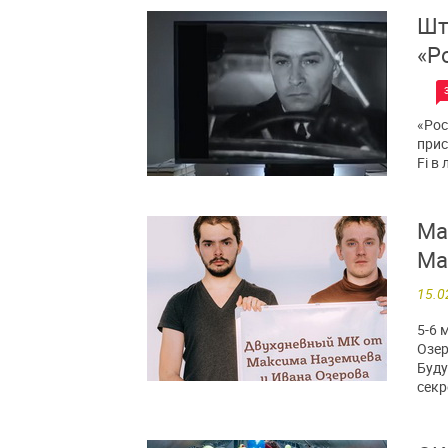
Шт
«Р
«Рос
прис
Fi в
Ма
Ма
15.0
5-6 
Озер
Буду
секр