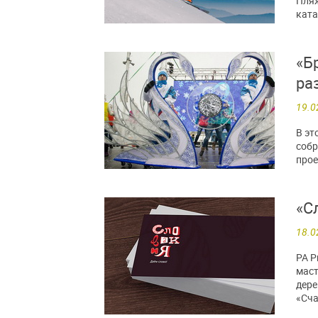
Пляж
ката
«Б
ра
19.0
В эт
собр
прое
«С
18.0
РА P
маст
дере
«Сча