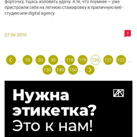
форточку, тщась изловить удачу. А те, что поумнее — уже
пристроили себя на летнюю стажировку в приличную веб-
студию или digital agency.
0
27.06.2016
10
20
30
118
119
120
121
122
...
...
...
130
140
150
...