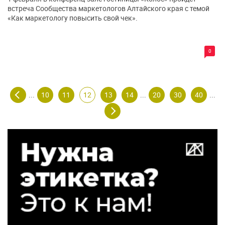
встреча Сообщества маркетологов Алтайского края с темой
«Как маркетологу повысить свой чек».
0
10
11
12
13
14
20
30
40
...
...
...