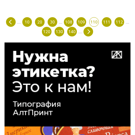
10
20
30
108
109
110
111
112
...
...
...
120
130
140
...